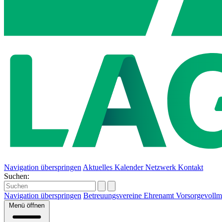
Navigation überspringen
Aktuelles
Kalender
Netzwerk
Kontakt
Suchen:
Navigation überspringen
Betreuungsvereine
Ehrenamt
Vorsorgevollm
Menü
öffnen